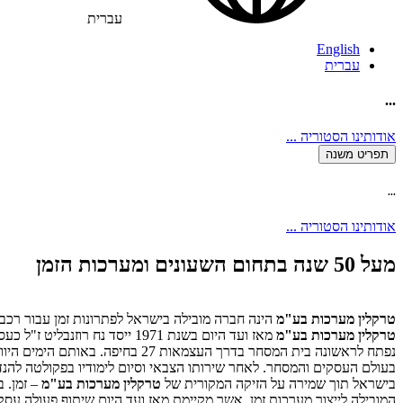
עברית
English
עברית
...
אודותינו
הסטוריה
...
תפריט משנה
...
אודותינו
הסטוריה
...
מעל 50 שנה בתחום השעונים ומערכות הזמן
טרקלין מערכות בע"מ
הינה חברה מובילה בישראל לפתרונות זמן עבור רכ
טרקלין מערכות בע"מ
נפתח לראשונה בית המסחר בדרך הע
בעולם העסקים והמסחר. לאחר שירותו הצבאי וסיום לימודיו בפקולטה להנד
בישראל תוך שמירה על הזיקה המקורית של
טרקלין מערכות בע"מ
– זמן. בשנת 1995 נוצר הקשר העסקי הראשון של טרקלין
המובילה לייצור מערכות זמן, אשר מקיימת מאז ועד היום שיתוף פעולה ע