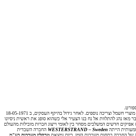
פורט.
מאז ועד היום בשנת 1971 ייסד נח רוזנבליט ז"ל כעסק ליבוא והפצת מותגי שעוני-יד מובילים לישראל SEIKO & RADO וכמו כן מוצרי חשמל וצריכה נוספים. לאחר גידול בהיקף העסקים, ב 18-05-1971
חיפה והצפון. כבר מאז נהג להתלוות אל נח בנו הצעיר אלי כשהוא סופג את ראשית ניסיונו
 אפיקים חדשים המשלבים מסחר בין לאומי וייצוג חברות מובילות מהעולם
WESTERSTRAND – Sweden
החברה השבדית
ה של החברה בתחום מערכות הזמן. כיום נמצאת
טרקלין מערכות בע"מ