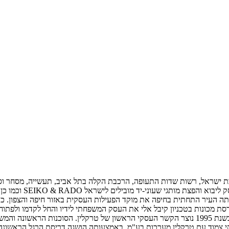
בת ישראל, רשות שדות התעופה, הרכבת הקלה בתל אביב, תעשייה, מסחר וס
צמאות 27 בחיפה. באותם הימים היוותה העיר התחתית בחיפה את מוקד הפעילות העסקית באזור 
סת מכונות בטכניון קיבל אלי את העסק המשפחתי לידיו והחל לקדמו ולפתוח
. הסוכנות הראשונה והמשמעותית הייתה
סקי צמוד עם טרקלין מערכות בע"מ. באמצעותה הושגה דריסת הרגל הראשונ