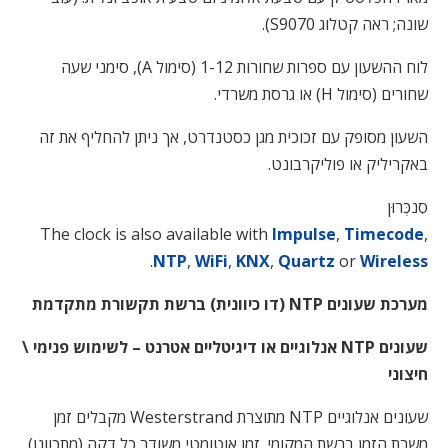
שונה; ראה קטלוג S9070).
לוח ההשעון עם ספרות שחורות 1-12 (סימול A), סימני שעה
שחורים (סימול H) או גרסת משרדי.
השעון מסופק עם זכוכית מגן כסטנדרט, אך ניתן להחליף את זה
באקריליק או פוליקרבונט.
סִנכְּרוּן
The clock is also available with
Impulse
,
Timecode
,
.
NTP
,
WiFi
,
KNX
,
Quartz
or
Wireless
מערכת שעונים NTP (דו כיוונית) ברשת תקשורת מתקדמת
שעונים
NTP
אנלוגיים או דיגיטליים אטרנט – לשימוש פנימי \
חיצוני
שעונים אנלוגיים
NTP
מתוצרת
Westerstrand
מקבלים זמן
משרת הזמן ברשת המקומי. זמן אוטומטי משודר כל דקה (מתכוונן)