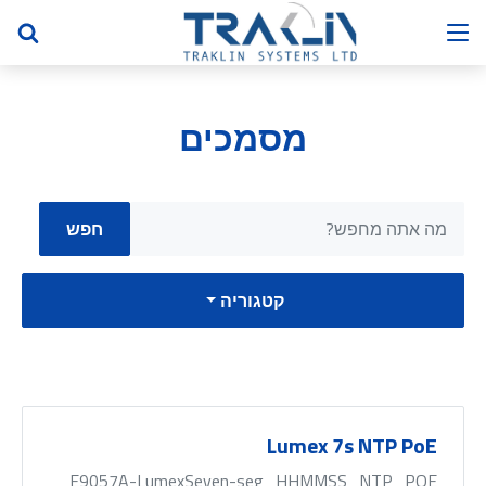
מסמכים
קטגוריה
Lumex 7s NTP PoE
E9057A-LumexSeven-seg_HHMMSS_NTP_POE